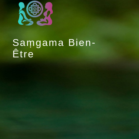
Saṃgama Bien-
Être