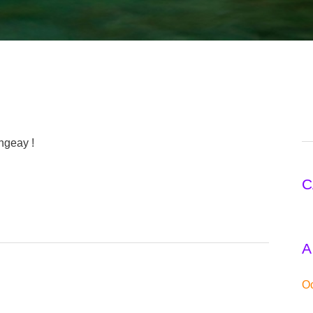
ngeay !
O