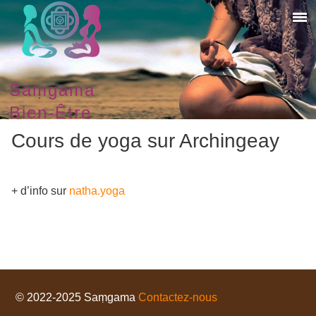
Saṃgama
Bien-Être
Cours de yoga sur Archingeay
+ d’info sur
natha.yoga
© 2022-2025 Saṃgama
Contactez-nous